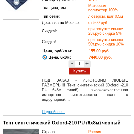
Материал -
Толщина, мм:
полиэстер 100%
Тип сетки:
люверсы, шаг 0,5м
Доставка по Москве:
от 500 руб
при покупке свыше
Скидка!:
25т.руб скидка 5%
при покупке свыше
Скидка!:
50т.руб скидка 10%
Цена, руб/кв.м:
155.00 руб.
Цена, 6х8м:
7440.00 руб.
-
+
Купить
ПОД ЗАКАЗ - ИЗГОТОВИМ ЛЮБЫЕ
РАЗМЕРЫ!!! Тент синтетический (Oxford -210
PU 6х8м синий) – высококачественная
импортная синтетическая ткань с
водоупорной....
Подробнее...
Тент синтетический Oxford-210 PU (6х8м) черный
Страна:
Россия