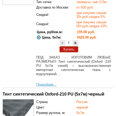
Тип сетки:
люверсы, шаг 0,5м
Доставка по Москве:
от 500 руб
при покупке свыше
Скидка!:
25т.руб скидка 5%
при покупке свыше
Скидка!:
50т.руб скидка 10%
Цена, руб/кв.м:
155.00 руб.
Цена, 5х7м:
5425.00 руб.
-
+
Купить
ПОД ЗАКАЗ - ИЗГОТОВИМ ЛЮБЫЕ
РАЗМЕРЫ!!! Тент синтетический (Oxford -210
PU 5х7м синий) – высококачественная
импортная синтетическая ткань с
водоупорной....
Подробнее...
Тент синтетический Oxford-210 PU (5х7м) черный
Страна:
Россия
Цвет:
черный
Размер рулона, м:
5х7м