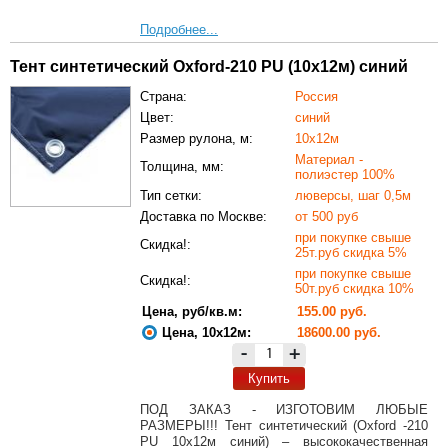
Подробнее...
Тент синтетический Oxford-210 PU (10х12м) синий
Страна:
Россия
Цвет:
синий
Размер рулона, м:
10х12м
Материал -
Толщина, мм:
полиэстер 100%
Тип сетки:
люверсы, шаг 0,5м
Доставка по Москве:
от 500 руб
при покупке свыше
Скидка!:
25т.руб скидка 5%
при покупке свыше
Скидка!:
50т.руб скидка 10%
Цена, руб/кв.м:
155.00 руб.
Цена, 10х12м:
18600.00 руб.
-
+
Купить
ПОД ЗАКАЗ - ИЗГОТОВИМ ЛЮБЫЕ
РАЗМЕРЫ!!! Тент синтетический (Oxford -210
PU 10х12м синий) – высококачественная