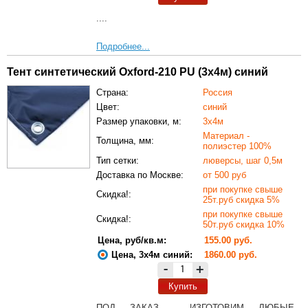
....
Подробнее...
Тент синтетический Oxford-210 PU (3х4м) синий
Страна:
Россия
Цвет:
синий
Размер упаковки, м:
3х4м
Материал -
Толщина, мм:
полиэстер 100%
Тип сетки:
люверсы, шаг 0,5м
Доставка по Москве:
от 500 руб
при покупке свыше
Скидка!:
25т.руб скидка 5%
при покупке свыше
Скидка!:
50т.руб скидка 10%
Цена, руб/кв.м:
155.00 руб.
Цена, 3х4м синий:
1860.00 руб.
-
+
Купить
ПОД ЗАКАЗ - ИЗГОТОВИМ ЛЮБЫЕ