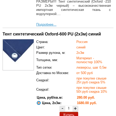
РАЗМЕРЫ!!! Тент синтетический (Oxford -210
PU 2х3м черный) – высококачественная
импортная синтетическая ткань с
водоупорной....
Подробнее...
Тент синтетический Oxford-600 PU (2х3м) синий
Страна:
Россия
Цвет:
синий
Размер рулона, м:
2х3м
Материал -
Толщина, мм:
полиэстер 100%
Тип сетки:
люверсы, шаг 0,5м
Доставка по Москве:
от 500 руб
при покупке свыше
Скидка!:
25т.руб скидка 5%
при покупке свыше
Скидка!:
50т.руб скидка 10%
Цена, руб/кв.м:
280.00 руб.
Цена, 2х3м:
1680.00 руб.
-
+
Купить