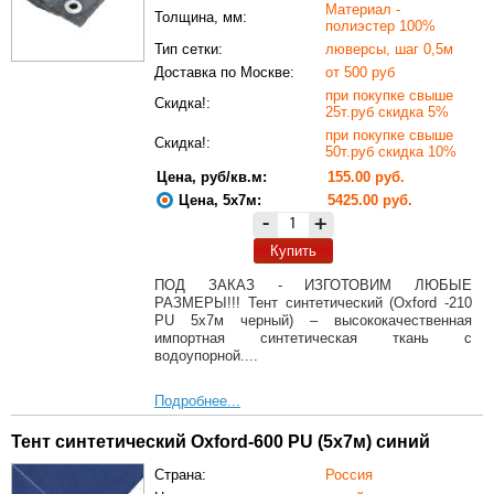
Материал -
Толщина, мм:
полиэстер 100%
Тип сетки:
люверсы, шаг 0,5м
Доставка по Москве:
от 500 руб
при покупке свыше
Скидка!:
25т.руб скидка 5%
при покупке свыше
Скидка!:
50т.руб скидка 10%
Цена, руб/кв.м:
155.00 руб.
Цена, 5х7м:
5425.00 руб.
-
+
Купить
ПОД ЗАКАЗ - ИЗГОТОВИМ ЛЮБЫЕ
РАЗМЕРЫ!!! Тент синтетический (Oxford -210
PU 5х7м черный) – высококачественная
импортная синтетическая ткань с
водоупорной....
Подробнее...
Тент синтетический Oxford-600 PU (5х7м) синий
Страна:
Россия