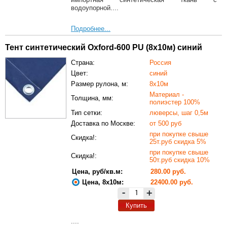
водоупорной....
Подробнее...
Тент синтетический Oxford-600 PU (8х10м) синий
Страна:
Россия
Цвет:
синий
Размер рулона, м:
8х10м
Материал -
Толщина, мм:
полиэстер 100%
Тип сетки:
люверсы, шаг 0,5м
Доставка по Москве:
от 500 руб
при покупке свыше
Скидка!:
25т.руб скидка 5%
при покупке свыше
Скидка!:
50т.руб скидка 10%
Цена, руб/кв.м:
280.00 руб.
Цена, 8х10м:
22400.00 руб.
-
+
Купить
....