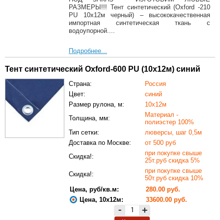
РАЗМЕРЫ!!! Тент синтетический (Oxford -210
PU 10х12м черный) – высококачественная
импортная синтетическая ткань с
водоупорной....
Подробнее...
Тент синтетический Oxford-600 PU (10х12м) синий
Страна:
Россия
Цвет:
синий
Размер рулона, м:
10х12м
Материал -
Толщина, мм:
полиэстер 100%
Тип сетки:
люверсы, шаг 0,5м
Доставка по Москве:
от 500 руб
при покупке свыше
Скидка!:
25т.руб скидка 5%
при покупке свыше
Скидка!:
50т.руб скидка 10%
Цена, руб/кв.м:
280.00 руб.
Цена, 10х12м:
33600.00 руб.
-
+