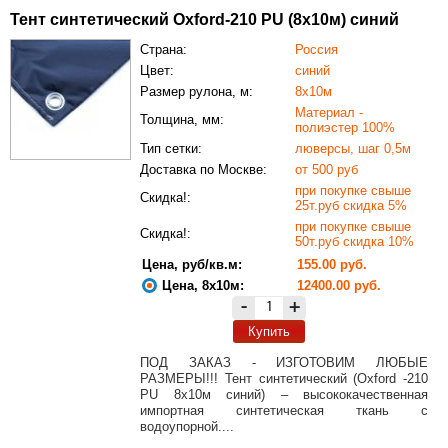
Тент синтетический Oxford-210 PU (8х10м) синий
Страна:
Россия
Цвет:
синий
Размер рулона, м:
8х10м
Материал -
Толщина, мм:
полиэстер 100%
Тип сетки:
люверсы, шаг 0,5м
Доставка по Москве:
от 500 руб
при покупке свыше
Скидка!:
25т.руб скидка 5%
при покупке свыше
Скидка!:
50т.руб скидка 10%
Цена, руб/кв.м:
155.00 руб.
Цена, 8х10м:
12400.00 руб.
-
+
Купить
ПОД ЗАКАЗ - ИЗГОТОВИМ ЛЮБЫЕ
РАЗМЕРЫ!!! Тент синтетический (Oxford -210
PU 8х10м синий) – высококачественная
импортная синтетическая ткань с
водоупорной....