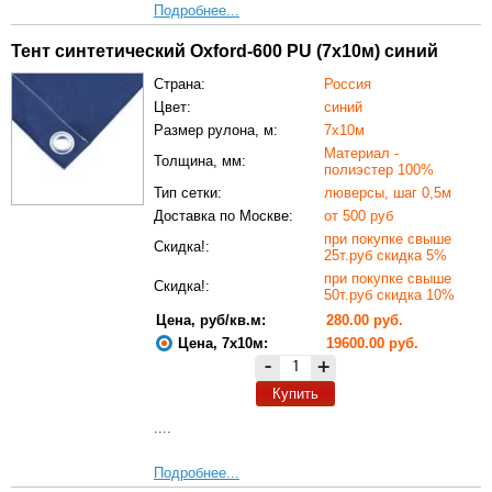
Подробнее...
Тент синтетический Oxford-600 PU (7х10м) синий
Страна:
Россия
Цвет:
синий
Размер рулона, м:
7х10м
Материал -
Толщина, мм:
полиэстер 100%
Тип сетки:
люверсы, шаг 0,5м
Доставка по Москве:
от 500 руб
при покупке свыше
Скидка!:
25т.руб скидка 5%
при покупке свыше
Скидка!:
50т.руб скидка 10%
Цена, руб/кв.м:
280.00 руб.
Цена, 7х10м:
19600.00 руб.
-
+
Купить
....
Подробнее...