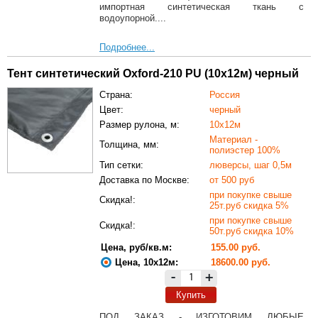
импортная синтетическая ткань с
водоупорной....
Подробнее...
Тент синтетический Oxford-210 PU (10х12м) черный
Страна:
Россия
Цвет:
черный
Размер рулона, м:
10х12м
Материал -
Толщина, мм:
полиэстер 100%
Тип сетки:
люверсы, шаг 0,5м
Доставка по Москве:
от 500 руб
при покупке свыше
Скидка!:
25т.руб скидка 5%
при покупке свыше
Скидка!:
50т.руб скидка 10%
Цена, руб/кв.м:
155.00 руб.
Цена, 10х12м:
18600.00 руб.
-
+
Купить
ПОД ЗАКАЗ - ИЗГОТОВИМ ЛЮБЫЕ