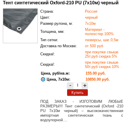
Тент синтетический Oxford-210 PU (7х10м) черный
Страна:
Россия
Цвет:
черный
Размер рулона, м:
7х10м
Материал -
Толщина, мм:
полиэстер 100%
Тип сетки:
люверсы, шаг 0,5м
Доставка по Москве:
от 500 руб
при покупке свыше
Скидка!:
25т.руб скидка 5%
при покупке свыше
Скидка!:
50т.руб скидка 10%
Цена, руб/кв.м:
155.00 руб.
Цена, 7х10м:
10850.00 руб.
-
+
Купить
ПОД ЗАКАЗ - ИЗГОТОВИМ ЛЮБЫЕ
РАЗМЕРЫ!!! Тент синтетический (Oxford -210
PU 7х10м черный) – высококачественная
импортная синтетическая ткань с
водоупорной....