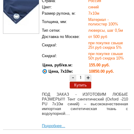
Страна:
Россия
Цвет:
синий
Размер рулона, м:
7х10м
Материал -
Толщина, мм:
полиэстер 100%
Тип сетки:
люверсы, шаг 0,5м
Доставка по Москве:
от 500 руб
при покупке свыше
Скидка!:
25т.руб скидка 5%
при покупке свыше
Скидка!:
50т.руб скидка 10%
Цена, руб/кв.м:
155.00 руб.
Цена, 7х10м:
10850.00 руб.
-
+
Купить
ПОД ЗАКАЗ - ИЗГОТОВИМ ЛЮБЫЕ
РАЗМЕРЫ!!! Тент синтетический (Oxford -210
PU 7х10м синий) – высококачественная
импортная синтетическая ткань с
водоупорной....
Подробнее...