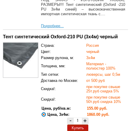
РАЗМЕРЫ!!! Тент синтетический (Oxford -210
PU 3х4м синий) – высококачественная
импортная синтетическая ткань с....
Подробнее...
Тент синтетический Oxford-210 PU (3х4м) черный
Страна:
Россия
Цвет:
черный
Размер рулона, м:
3х4м
Материал -
Толщина, мм:
полиэстер 100%
Тип сетки:
люверсы, шаг 0,5м
Доставка по Москве:
от 500 руб
при покупке свыше
Скидка!:
25т.руб скидка 5%
при покупке свыше
Скидка!:
50т.руб скидка 10%
Цена, руб/кв.м:
155.00 руб.
Цена, 3х4м:
1860.00 руб.
-
+
Купить