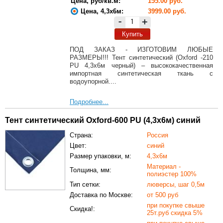
Цена, руб/кв.м:
155.00 руб.
Цена, 4,3х6м:
3999.00 руб.
-
+
Купить
ПОД ЗАКАЗ - ИЗГОТОВИМ ЛЮБЫЕ
РАЗМЕРЫ!!! Тент синтетический (Oxford -210
PU 4,3х6м черный) – высококачественная
импортная синтетическая ткань с
водоупорной....
Подробнее...
Тент синтетический Oxford-600 PU (4,3х6м) синий
Страна:
Россия
Цвет:
синий
Размер упаковки, м:
4,3х6м
Материал -
Толщина, мм:
полиэстер 100%
Тип сетки:
люверсы, шаг 0,5м
Доставка по Москве:
от 500 руб
при покупке свыше
Скидка!:
25т.руб скидка 5%