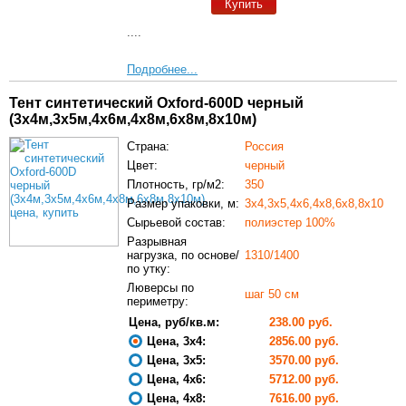
Купить
....
Подробнее...
Тент синтетический Oxford-600D черный
(3х4м,3х5м,4х6м,4х8м,6х8м,8х10м)
Страна:
Россия
Цвет:
черный
Плотность, гр/м2:
350
Размер упаковки, м:
3х4,3х5,4х6,4х8,6х8,8х10
Сырьевой состав:
полиэстер 100%
Разрывная
нагрузка, по основе/
1310/1400
по утку:
Люверсы по
шаг 50 см
периметру:
Цена, руб/кв.м:
238.00 руб.
Цена, 3х4:
2856.00 руб.
Цена, 3х5:
3570.00 руб.
Цена, 4х6:
5712.00 руб.
Цена, 4х8:
7616.00 руб.