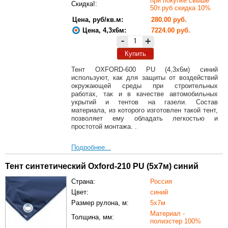
при покупке свыше
Скидка!:
50т.руб скидка 10%
Цена, руб/кв.м:
280.00 руб.
Цена, 4,3х6м:
7224.00 руб.
-
+
Купить
Тент OXFORD-600 PU (4,3х6м) синий
используют, как для защиты от воздействий
окружающей среды при строительных
работах, так и в качестве автомобильных
укрытий и тентов на газели. Состав
материала, из которого изготовлен такой тент,
позволяет ему обладать легкостью и
простотой монтажа. .
Подробнее...
Тент синтетический Oxford-210 PU (5х7м) синий
Страна:
Россия
Цвет:
синий
Размер рулона, м:
5х7м
Материал -
Толщина, мм:
полиэстер 100%