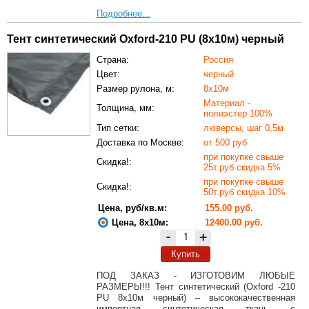
Подробнее...
Тент синтетический Oxford-210 PU (8х10м) черный
Страна:
Россия
Цвет:
черный
Размер рулона, м:
8х10м
Материал -
Толщина, мм:
полиэстер 100%
Тип сетки:
люверсы, шаг 0,5м
Доставка по Москве:
от 500 руб
при покупке свыше
Скидка!:
25т.руб скидка 5%
при покупке свыше
Скидка!:
50т.руб скидка 10%
Цена, руб/кв.м:
155.00 руб.
Цена, 8х10м:
12400.00 руб.
-
+
Купить
ПОД ЗАКАЗ - ИЗГОТОВИМ ЛЮБЫЕ
РАЗМЕРЫ!!! Тент синтетический (Oxford -210
PU 8х10м черный) – высококачественная
импортная синтетическая ткань с