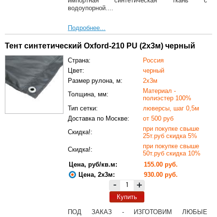
импортная синтетическая ткань с
водоупорной....
Подробнее...
Тент синтетический Oxford-210 PU (2х3м) черный
Страна:
Россия
Цвет:
черный
Размер рулона, м:
2х3м
Материал -
Толщина, мм:
полиэстер 100%
Тип сетки:
люверсы, шаг 0,5м
Доставка по Москве:
от 500 руб
при покупке свыше
Скидка!:
25т.руб скидка 5%
при покупке свыше
Скидка!:
50т.руб скидка 10%
Цена, руб/кв.м:
155.00 руб.
Цена, 2х3м:
930.00 руб.
-
+
Купить
ПОД ЗАКАЗ - ИЗГОТОВИМ ЛЮБЫЕ