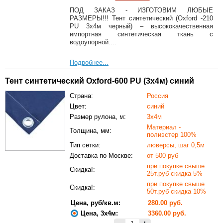
ПОД ЗАКАЗ - ИЗГОТОВИМ ЛЮБЫЕ
РАЗМЕРЫ!!! Тент синтетический (Oxford -210
PU 3х4м черный) – высококачественная
импортная синтетическая ткань с
водоупорной....
Подробнее...
Тент синтетический Oxford-600 PU (3х4м) синий
Страна:
Россия
Цвет:
синий
Размер рулона, м:
3х4м
Материал -
Толщина, мм:
полиэстер 100%
Тип сетки:
люверсы, шаг 0,5м
Доставка по Москве:
от 500 руб
при покупке свыше
Скидка!:
25т.руб скидка 5%
при покупке свыше
Скидка!:
50т.руб скидка 10%
Цена, руб/кв.м:
280.00 руб.
Цена, 3х4м:
3360.00 руб.