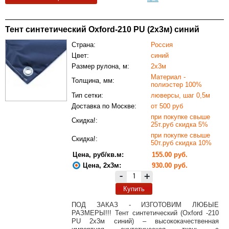
Тент синтетический Oxford-210 PU (2х3м) синий
Страна:
Россия
Цвет:
синий
Размер рулона, м:
2х3м
Материал -
Толщина, мм:
полиэстер 100%
Тип сетки:
люверсы, шаг 0,5м
Доставка по Москве:
от 500 руб
при покупке свыше
Скидка!:
25т.руб скидка 5%
при покупке свыше
Скидка!:
50т.руб скидка 10%
Цена, руб/кв.м:
155.00 руб.
Цена, 2х3м:
930.00 руб.
-
+
Купить
ПОД ЗАКАЗ - ИЗГОТОВИМ ЛЮБЫЕ
РАЗМЕРЫ!!! Тент синтетический (Oxford -210
PU 2х3м синий) – высококачественная