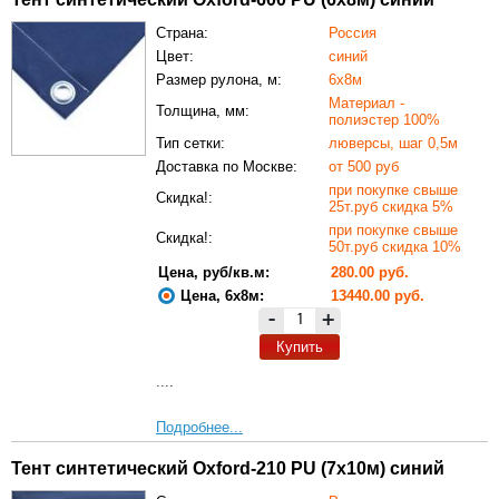
Страна:
Россия
Цвет:
синий
Размер рулона, м:
6х8м
Материал -
Толщина, мм:
полиэстер 100%
Тип сетки:
люверсы, шаг 0,5м
Доставка по Москве:
от 500 руб
при покупке свыше
Скидка!:
25т.руб скидка 5%
при покупке свыше
Скидка!:
50т.руб скидка 10%
Цена, руб/кв.м:
280.00 руб.
Цена, 6х8м:
13440.00 руб.
-
+
Купить
....
Подробнее...
Тент синтетический Oxford-210 PU (7х10м) синий