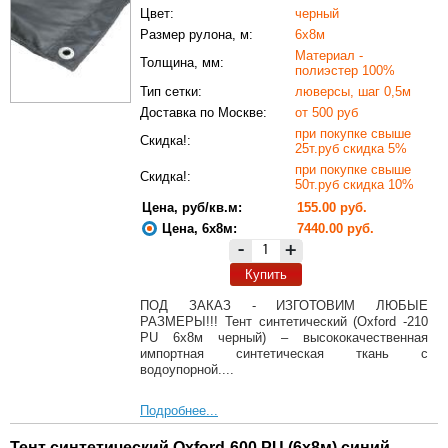
Цвет:
черный
Размер рулона, м:
6х8м
Материал -
Толщина, мм:
полиэстер 100%
Тип сетки:
люверсы, шаг 0,5м
Доставка по Москве:
от 500 руб
при покупке свыше
Скидка!:
25т.руб скидка 5%
при покупке свыше
Скидка!:
50т.руб скидка 10%
Цена, руб/кв.м:
155.00 руб.
Цена, 6х8м:
7440.00 руб.
-
+
Купить
ПОД ЗАКАЗ - ИЗГОТОВИМ ЛЮБЫЕ
РАЗМЕРЫ!!! Тент синтетический (Oxford -210
PU 6х8м черный) – высококачественная
импортная синтетическая ткань с
водоупорной....
Подробнее...
Тент синтетический Oxford-600 PU (6х8м) синий