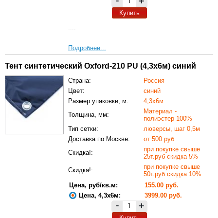
-
+
Купить
....
Подробнее...
Тент синтетический Oxford-210 PU (4,3х6м) синий
Страна:
Россия
Цвет:
синий
Размер упаковки, м:
4,3х6м
Материал -
Толщина, мм:
полиэстер 100%
Тип сетки:
люверсы, шаг 0,5м
Доставка по Москве:
от 500 руб
при покупке свыше
Скидка!:
25т.руб скидка 5%
при покупке свыше
Скидка!:
50т.руб скидка 10%
Цена, руб/кв.м:
155.00 руб.
Цена, 4,3х6м:
3999.00 руб.
-
+
Купить