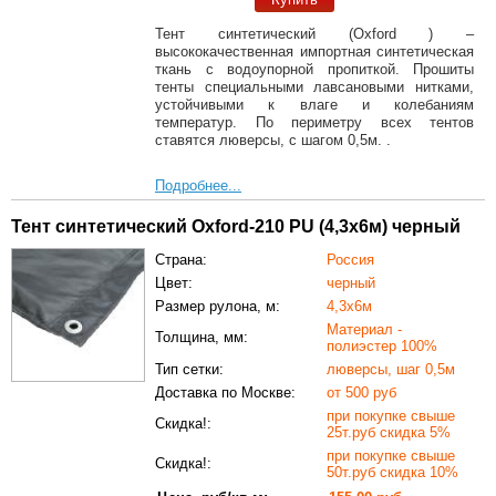
Тент синтетический (Oxford ) –
высококачественная импортная синтетическая
ткань с водоупорной пропиткой. Прошиты
тенты специальными лавсановыми нитками,
устойчивыми к влаге и колебаниям
температур. По периметру всех тентов
ставятся люверсы, с шагом 0,5м. .
Подробнее...
Тент синтетический Oxford-210 PU (4,3х6м) черный
Страна:
Россия
Цвет:
черный
Размер рулона, м:
4,3х6м
Материал -
Толщина, мм:
полиэстер 100%
Тип сетки:
люверсы, шаг 0,5м
Доставка по Москве:
от 500 руб
при покупке свыше
Скидка!:
25т.руб скидка 5%
при покупке свыше
Скидка!:
50т.руб скидка 10%