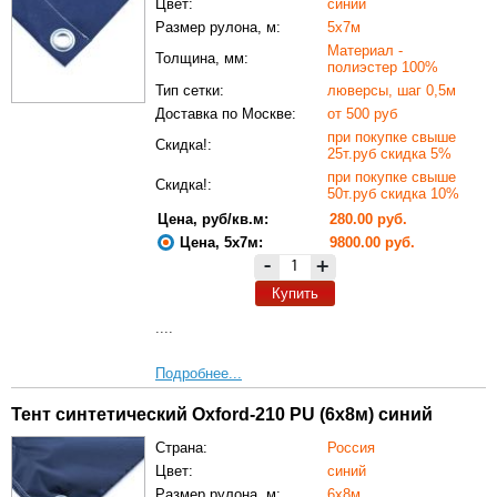
Цвет:
синий
Размер рулона, м:
5х7м
Материал -
Толщина, мм:
полиэстер 100%
Тип сетки:
люверсы, шаг 0,5м
Доставка по Москве:
от 500 руб
при покупке свыше
Скидка!:
25т.руб скидка 5%
при покупке свыше
Скидка!:
50т.руб скидка 10%
Цена, руб/кв.м:
280.00 руб.
Цена, 5х7м:
9800.00 руб.
-
+
Купить
....
Подробнее...
Тент синтетический Oxford-210 PU (6х8м) синий
Страна:
Россия
Цвет:
синий
Размер рулона, м:
6х8м