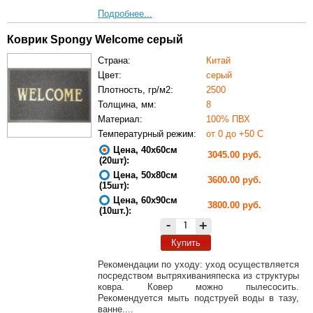
Подробнее...
Коврик Spongy Welcome серый
Страна:
Китай
Цвет:
серый
Плотность, гр/м2:
2500
Толщина, мм:
8
Материал:
100% ПВХ
Температурный режим:
от 0 до +50 С
Цена, 40х60см
3045.00 руб.
(20шт):
Цена, 50х80см
3600.00 руб.
(15шт):
Цена, 60х90см
3800.00 руб.
(10шт.):
-
+
Купить
Рекомендации по уходу: уход осуществляется
посредством вытряхиванияпеска из структуры
ковра. Ковер можно пылесосить.
Рекомендуется мыть подструей воды в тазу,
ванне....