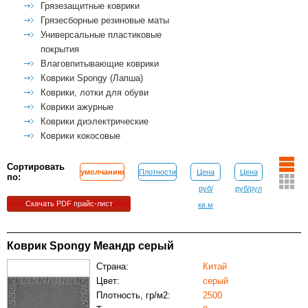
Грязезащитные коврики
Грязесборные резиновые маты
Универсальные пластиковые
покрытия
Влаговпитывающие коврики
Коврики Spongy (Лапша)
Коврики, лотки для обуви
Коврики ажурные
Коврики диэлектрические
Коврики кокосовые
Сортировать
умолчанию
Плотности
Цена
Цена
по:
руб/
руб/рул
Скачать PDF прайс-лист
кв.м
Коврик Spongy Меандр серый
Страна:
Китай
Цвет:
серый
Плотность, гр/м2:
2500