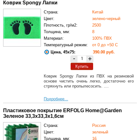
Коврик Spongy Лапки
Страна:
Китай
Цвет:
зелено-черный
Плотность, гр/м2:
2500
Толщина, мм:
8
Материал:
100% ПВХ
Температурный режим:
от 0 до +50 С
Цена, 45х75:
390.00 руб.
-
+
Купить
Коврик Spongy Лапки из ПВХ на резиновой
основе чистить очень легко, достаточно его
стряхнуть или пропылесосить. ....
Подробнее...
Пластиковое покрытие ERFOLG Home@Garden
Зеленое 33,3х33,3х1,6см
Страна:
Россия
Цвет:
зеленый
Толщина, мм:
16