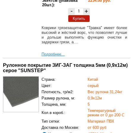
36х47см (упаковка
2234.00 руб.
20шт.):
-
+
Купить
Коврики грязезащитные "Травка" имеет более
высокий и жёсткий ворс, что позволяет лучше
и дольше выполнять функцию очистки и
задержки грязи, а....
Подробнее...
Рулонное покрытие ЗИГ-ЗАГ толщина 5мм (0,9х12м)
серое "SUNSTEP"
Страна:
Китай
Цвет:
серый
Плотность, гр/м2:
Вес рулона 31,24кг
Размер рулона, м:
0,9х12м
Толщина, мм:
5
Температурный
Кол.в короб.:
режим от 0 до 200 С
Тип сетки:
Материал ПВХ
Доставка по Москве:
от 600 руб