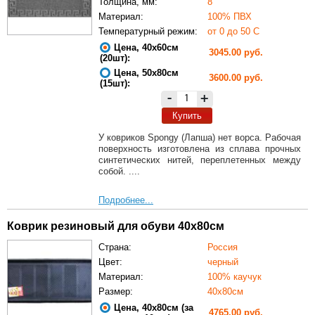
Толщина, мм:
8
Материал:
100% ПВХ
Температурный режим:
от 0 до 50 С
Цена, 40х60см
3045.00 руб.
(20шт):
Цена, 50х80см
3600.00 руб.
(15шт):
-
+
Купить
У ковриков Spongy (Лапша) нет ворса. Рабочая
поверхность изготовлена из сплава прочных
синтетических нитей, переплетенных между
собой. ....
Подробнее...
Коврик резиновый для обуви 40х80см
Страна:
Россия
Цвет:
черный
Материал:
100% каучук
Размер:
40х80см
Цена, 40х80см (за
4765.00 руб.