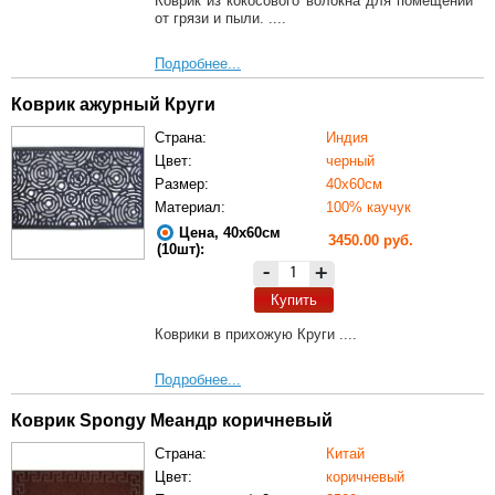
Коврик из кокосового волокна для помещений
от грязи и пыли. ....
Подробнее...
Коврик ажурный Круги
Страна:
Индия
Цвет:
черный
Размер:
40х60см
Материал:
100% каучук
Цена, 40х60см
3450.00 руб.
(10шт):
-
+
Купить
Коврики в прихожую Круги ....
Подробнее...
Коврик Spongy Меандр коричневый
Страна:
Китай
Цвет:
коричневый