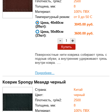
Плотность, гр/м2:
2500
Толщина, мм:
8
Материал:
100% ПВХ
Температурный режим:
от 0 до 50 С
Цена, 40х60см
3045.00 руб.
(20шт):
Цена, 50х80см
3600.00 руб.
(15шт):
-
+
Купить
Поверхностные нити коврика собирают грязь с
подошв обуви, а внутренние удерживают грязь
внутри ковра. ....
Подробнее...
Коврик Spongy Меандр черный
Страна:
Китай
Цвет:
черный
Плотность, гр/м2:
2500
Толщина, мм:
8
Материал:
100% ПВХ