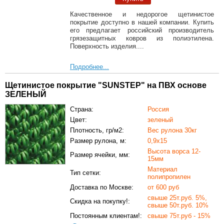
Качественное и недорогое щетинистое
покрытие доступно в нашей компании. Купить
его предлагает российский производитель
грязезащитных ковров из полиэтилена.
Поверхность изделия....
Подробнее...
Щетинистое покрытие "SUNSTEP" на ПВХ основе
ЗЕЛЕНЫЙ
Страна:
Россия
Цвет:
зеленый
Плотность, гр/м2:
Вес рулона 30кг
Размер рулона, м:
0,9х15
Высота ворса 12-
Размер ячейки, мм:
15мм
Материал
Тип сетки:
полипропилен
Доставка по Москве:
от 600 руб
свыше 25т.руб. 5%,
Скидка на покупку!:
свыше 50т.руб. 10%
Постоянным клиентам!:
свыше 75т.руб - 15%