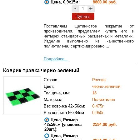
Цена, 0,9х15м:
8800.00 руб.
-
+
Купить
Поставляем щетинистое покрытие от
производителя, предлагаем купить его в
четырех стандартных расцветках и металлик.
Изделие выполнено из качественного
полиэтилена, сертифицировано....
Подробнее...
Коврик-травка черно-зеленый
Страна:
Россия
Цвет:
черно-зеленый
Толщина, мм:
18
Материал:
Полиэтилен
Вес коврика 42х56см:
0,475г
Вес коврика 56х84см:
0,950г
Цена, Размер
42х56см (упаковка
2594.00 руб.
20шт.):
Цена, Размер