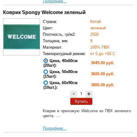
Подробнее...
Коврик Spongy Welcome зеленый
Страна:
Китай
Цвет:
зеленый
Плотность, гр/м2:
2500
Толщина, мм:
8
Материал:
100% ПВХ
Температурный режим:
от 0 до +50 С
Цена, 40х60см
3045.00 руб.
(20шт):
Цена, 50х80см
3600.00 руб.
(15шт):
Цена, 60х90см
3800.00 руб.
(10шт.):
-
+
Купить
Коврик в прихожую Welcome из ПВХ зеленого
цвета. ....
Подробнее...