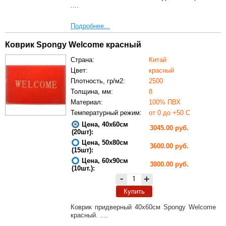
....
Подробнее...
Коврик Spongy Welcome красный
Страна:
Китай
Цвет:
красный
Плотность, гр/м2:
2500
Толщина, мм:
8
Материал:
100% ПВХ
Температурный режим:
от 0 до +50 С
Цена, 40х60см
3045.00 руб.
(20шт):
Цена, 50х80см
3600.00 руб.
(15шт):
Цена, 60х90см
3800.00 руб.
(10шт.):
-
+
Купить
Коврик придверный 40х60см Spongy Welcome
красный. ....