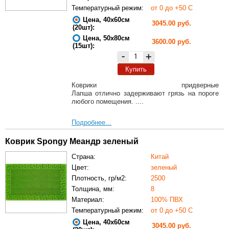
Температурный режим:
от 0 до +50 С
Цена, 40х60см
3045.00 руб.
(20шт):
Цена, 50х80см
3600.00 руб.
(15шт):
-
+
Купить
Коврики придверные
Лапша отлично задерживают грязь на пороге
любого помещения. ....
Подробнее...
Коврик Spongy Меандр зеленый
Страна:
Китай
Цвет:
зеленый
Плотность, гр/м2:
2500
Толщина, мм:
8
Материал:
100% ПВХ
Температурный режим:
от 0 до +50 С
Цена, 40х60см
3045.00 руб.