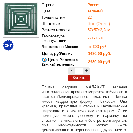
Страна:
Россия
Цвет:
зеленый
Толщина, мм:
22
Шт. в упак.:
6шт. (2м.кв.)
Размер модуля:
57х57х2,2см
Температура
-50 -+50С
эксплуатации:
Доставка по Москве:
от 600 руб.
Цена, руб/кв.м:
1490.00 руб.
Цена, Упаковка
2980.00 руб.
(2м.кв) зеленый:
-
+
Купить
Плитка садовая МАЛАХИТ зеленая
изготовлена из прочного морозоустойчивого и
светостабилизированного пластика. Плитка
имеет квадратную форму - 57х57см. Она
красива, практична и стойка к механическим
нагрузкам и климатическим факторам. С ее
помощью можно дорожку и парковку на
участке. Плитка легко и быстро монтируется,
при необходимости может быть
демонтирована и перенесена в другое место.