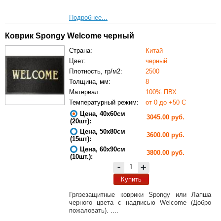
Подробнее...
Коврик Spongy Welcome черный
Страна:
Китай
Цвет:
черный
Плотность, гр/м2:
2500
Толщина, мм:
8
Материал:
100% ПВХ
Температурный режим:
от 0 до +50 С
Цена, 40х60см
3045.00 руб.
(20шт):
Цена, 50х80см
3600.00 руб.
(15шт):
Цена, 60х90см
3800.00 руб.
(10шт.):
-
+
Купить
Грязезащитные коврики Spongy или Лапша
черного цвета с надписью Welcome (Добро
пожаловать). ....