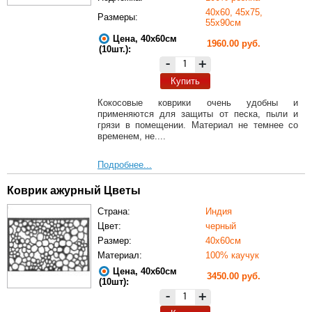
40х60, 45х75,
Размеры:
55х90см
Цена, 40х60см
1960.00 руб.
(10шт.):
-
+
Купить
Кокосовые коврики очень удобны и
применяются для защиты от песка, пыли и
грязи в помещении. Материал не темнее со
временем, не....
Подробнее...
Коврик ажурный Цветы
Страна:
Индия
Цвет:
черный
Размер:
40х60см
Материал:
100% каучук
Цена, 40х60см
3450.00 руб.
(10шт):
-
+