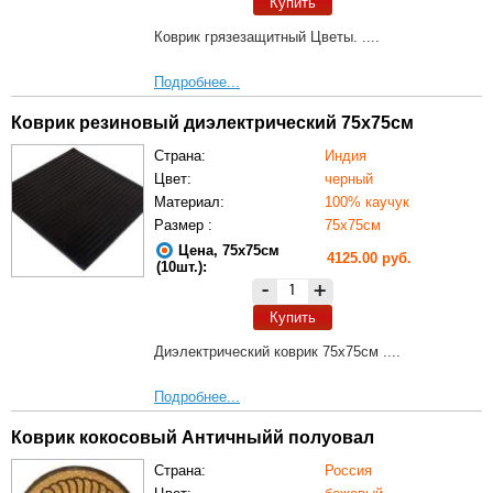
Купить
Коврик грязезащитный Цветы. ....
Подробнее...
Коврик резиновый диэлектрический 75х75см
Страна:
Индия
Цвет:
черный
Материал:
100% каучук
Размер :
75х75см
Цена, 75х75см
4125.00 руб.
(10шт.):
-
+
Купить
Диэлектрический коврик 75х75см ....
Подробнее...
Коврик кокосовый Античныйй полуовал
Страна:
Россия