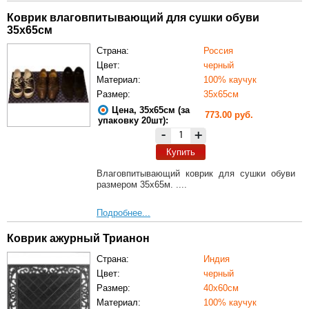
Коврик влаговпитывающий для сушки обуви
35х65см
Страна:
Россия
Цвет:
черный
Материал:
100% каучук
Размер:
35х65см
Цена, 35х65см (за
773.00 руб.
упаковку 20шт):
-
+
Купить
Влаговпитывающий коврик для сушки обуви
размером 35х65м. ....
Подробнее...
Коврик ажурный Трианон
Страна:
Индия
Цвет:
черный
Размер:
40х60см
Материал:
100% каучук