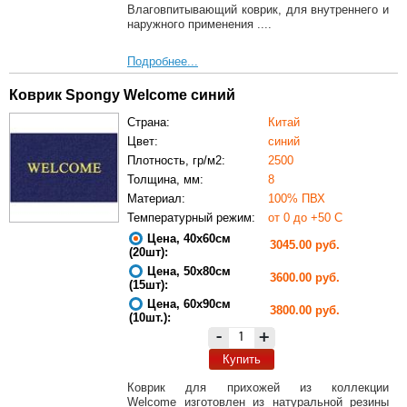
Влаговпитывающий коврик, для внутреннего и
наружного применения ....
Подробнее...
Коврик Spongy Welcome синий
Страна:
Китай
Цвет:
синий
Плотность, гр/м2:
2500
Толщина, мм:
8
Материал:
100% ПВХ
Температурный режим:
от 0 до +50 С
Цена, 40х60см
3045.00 руб.
(20шт):
Цена, 50х80см
3600.00 руб.
(15шт):
Цена, 60х90см
3800.00 руб.
(10шт.):
-
+
Купить
Коврик для прихожей из коллекции
Welcome изготовлен из натуральной резины