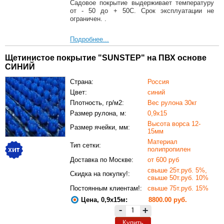
Садовое покрытие выдерживает температуру
от - 50 до + 50С. Срок эксплуатации не
ограничен. .
Подробнее...
Щетинистое покрытие "SUNSTEP" на ПВХ основе
СИНИЙ
Страна:
Россия
Цвет:
синий
Плотность, гр/м2:
Вес рулона 30кг
Размер рулона, м:
0,9х15
Высота ворса 12-
Размер ячейки, мм:
15мм
Материал
Тип сетки:
полипропилен
Доставка по Москве:
от 600 руб
свыше 25т.руб. 5%,
Скидка на покупку!:
свыше 50т.руб. 10%
Постоянным клиентам!:
свыше 75т.руб. 15%
Цена, 0,9х15м:
8800.00 руб.
-
+
Купить