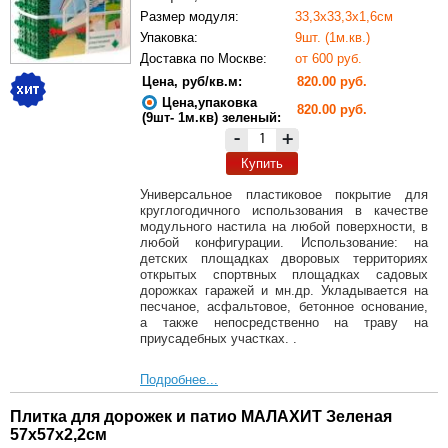
Размер модуля:
33,3х33,3х1,6см
Упаковка:
9шт. (1м.кв.)
Доставка по Москве:
от 600 руб.
Цена, руб/кв.м:
820.00 руб.
Цена,упаковка
820.00 руб.
(9шт- 1м.кв) зеленый:
-
+
Купить
Универсальное пластиковое покрытие для
круглогодичного использования в качестве
модульного настила на любой поверхности, в
любой конфигурации. Использование: на
детских площадках дворовых территориях
открытых спортвных площадках садовых
дорожках гаражей и мн.др. Укладывается на
песчаное, асфальтовое, бетонное основание,
а также непосредственно на траву на
приусадебных участках. .
Подробнее...
Плитка для дорожек и патио МАЛАХИТ Зеленая
57х57х2,2см