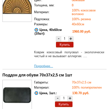
Цвет:
бежевый
Толщина, мм:
8
100% кокосовое
Материал:
волокно
Подложка:
100% резина
Размеры:
40х60см
Цена, 40х60см
1960.00 руб.
(10шт):
-
+
Купить
Коврик кокосовый полуовал - экологически
чистый и не вызывает аллергии. ....
Подробнее...
Поддон для обуви 70х37х2,5 см 1шт
Габариты:
70х37х2,5 см
Материал:
100% полипропилен
Цена, 1шт.:
130.70 руб.
-
+
Купить