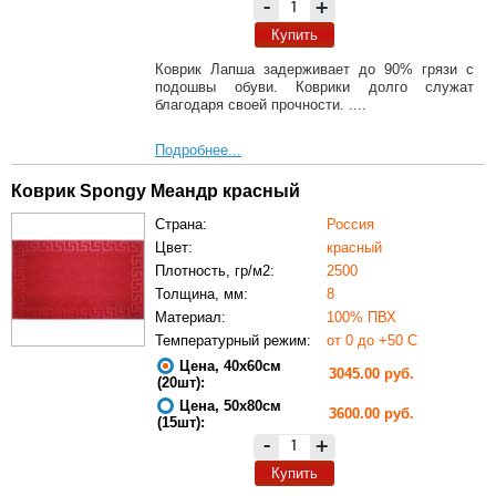
-
+
Купить
Коврик Лапша задерживает до 90% грязи с
подошвы обуви. Коврики долго служат
благодаря своей прочности. ....
Подробнее...
Коврик Spongy Меандр красный
Страна:
Россия
Цвет:
красный
Плотность, гр/м2:
2500
Толщина, мм:
8
Материал:
100% ПВХ
Температурный режим:
от 0 до +50 С
Цена, 40х60см
3045.00 руб.
(20шт):
Цена, 50х80см
3600.00 руб.
(15шт):
-
+
Купить