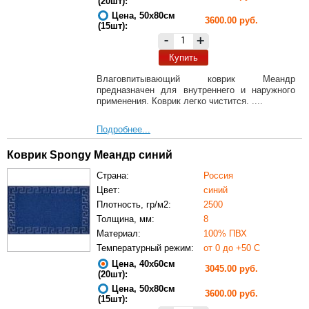
(20шт):
Цена, 50х80см
3600.00 руб.
(15шт):
-
+
Купить
Влаговпитывающий коврик Меандр
предназначен для внутреннего и наружного
применения. Коврик легко чистится. ....
Подробнее...
Коврик Spongy Меандр синий
Страна:
Россия
Цвет:
синий
Плотность, гр/м2:
2500
Толщина, мм:
8
Материал:
100% ПВХ
Температурный режим:
от 0 до +50 С
Цена, 40х60см
3045.00 руб.
(20шт):
Цена, 50х80см
3600.00 руб.
(15шт):