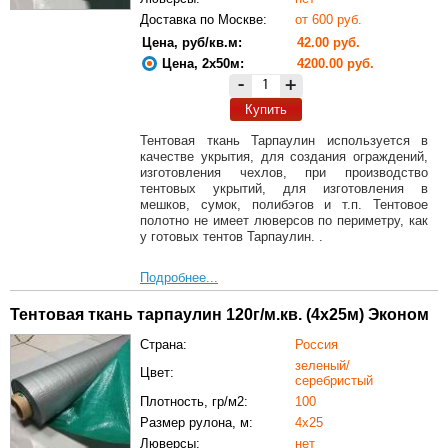
Доставка по Москве:
от 600 руб.
Цена, руб/кв.м:
42.00 руб.
Цена, 2х50м:
4200.00 руб.
-
+
Купить
Тентовая ткань Тарпаулин используется в
качестве укрытия, для создания ограждений,
изготовления чехлов, при производство
тентовых укрытий, для изготовления в
мешков, сумок, полибэгов и т.п. Тентовое
полотно не имеет люверсов по периметру, как
у готовых тентов Тарпаулин. .
Подробнее...
Тентовая ткань тарпаулин 120г/м.кв. (4х25м) Эконом
Страна:
Россия
зеленый/
Цвет:
серебристый
Плотность, гр/м2:
100
Размер рулона, м:
4х25
Люверсы:
нет