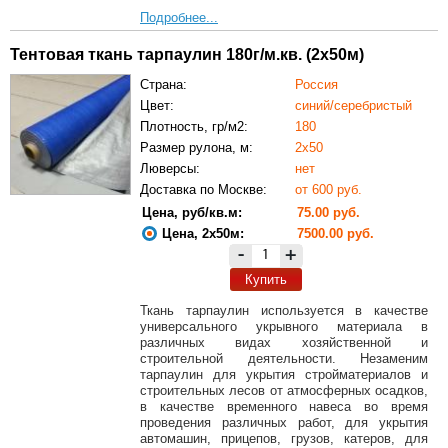
Подробнее...
Тентовая ткань тарпаулин 180г/м.кв. (2х50м)
Страна:
Россия
Цвет:
синий/серебристый
Плотность, гр/м2:
180
Размер рулона, м:
2х50
Люверсы:
нет
Доставка по Москве:
от 600 руб.
Цена, руб/кв.м:
75.00 руб.
Цена, 2х50м:
7500.00 руб.
-
+
Купить
Ткань тарпаулин используется в качестве
универсального укрывного материала в
различных видах хозяйственной и
строительной деятельности. Незаменим
тарпаулин для укрытия стройматериалов и
строительных лесов от атмосферных осадков,
в качестве временного навеса во время
проведения различных работ, для укрытия
автомашин, прицепов, грузов, катеров, для