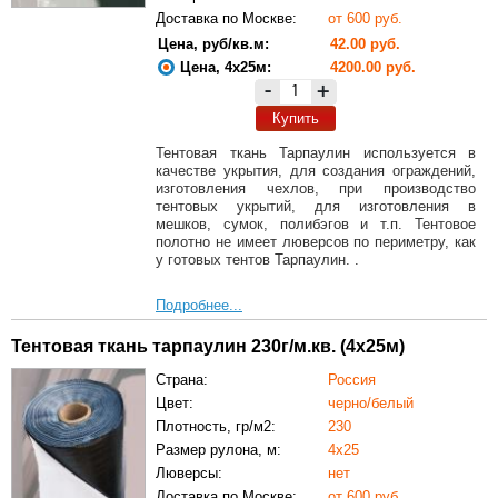
Доставка по Москве:
от 600 руб.
Цена, руб/кв.м:
42.00 руб.
Цена, 4х25м:
4200.00 руб.
-
+
Купить
Тентовая ткань Тарпаулин используется в
качестве укрытия, для создания ограждений,
изготовления чехлов, при производство
тентовых укрытий, для изготовления в
мешков, сумок, полибэгов и т.п. Тентовое
полотно не имеет люверсов по периметру, как
у готовых тентов Тарпаулин. .
Подробнее...
Тентовая ткань тарпаулин 230г/м.кв. (4х25м)
Страна:
Россия
Цвет:
черно/белый
Плотность, гр/м2:
230
Размер рулона, м:
4х25
Люверсы:
нет
Доставка по Москве:
от 600 руб