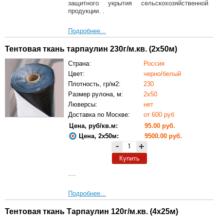
защитного укрытия сельскохозяйственной
продукции. .
Подробнее...
Тентовая ткань тарпаулин 230г/м.кв. (2х50м)
Страна:
Россия
Цвет:
черно/белый
Плотность, гр/м2:
230
Размер рулона, м:
2х50
Люверсы:
нет
Доставка по Москве:
от 600 руб
Цена, руб/кв.м:
95.00 руб.
Цена, 2х50м:
9500.00 руб.
-
+
Купить
....
Подробнее...
Тентовая ткань Тарпаулин 120г/м.кв. (4х25м)