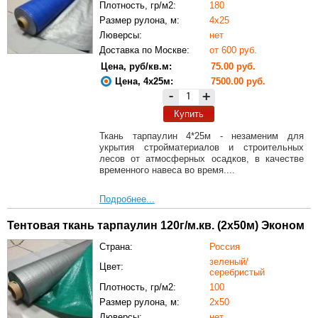
Плотность, гр/м2:
180
Размер рулона, м:
4х25
Люверсы:
нет
Доставка по Москве:
от 600 руб.
Цена, руб/кв.м:
75.00 руб.
Цена, 4х25м:
7500.00 руб.
-
+
Купить
Ткань тарпаулин 4*25м - незаменим для
укрытия стройматериалов и строительных
лесов от атмосферных осадков, в качестве
временного навеса во время....
Подробнее...
Тентовая ткань тарпаулин 120г/м.кв. (2х50м) Эконом
Страна:
Россия
зеленый/
Цвет:
серебристый
Плотность, гр/м2:
100
Размер рулона, м:
2х50
Люверсы:
нет