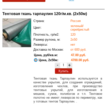
Тентовая ткань тарпаулин 120г/м.кв. (2х50м)
Страна:
Россия
зеленый/
Цвет:
серебристый
Плотность, гр/м2:
120
Размер рулона, м:
2х50
Люверсы:
нет
Доставка по Москве:
от 600 руб.
Цена, руб/кв.м:
47.00 руб.
Цена, 2х50м:
4700.00 руб.
-
+
Купить
Тентовая ткань Тарпаулин используется в
качестве укрытия, для создания ограждений,
изготовления чехлов, при производство
тентовых укрытий, для изготовления в
мешков, сумок, полибэгов и т.п. Тентовое
полотно не имеет люверсов по периметру, как
у готовых тентов Тарпаулин. .