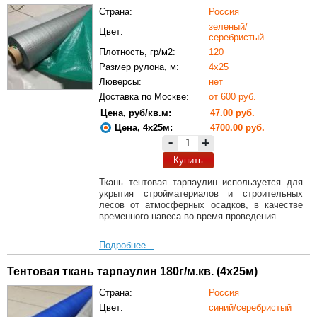
Страна:
Россия
зеленый/
Цвет:
серебристый
Плотность, гр/м2:
120
Размер рулона, м:
4х25
Люверсы:
нет
Доставка по Москве:
от 600 руб.
Цена, руб/кв.м:
47.00 руб.
Цена, 4х25м:
4700.00 руб.
-
+
Купить
Ткань тентовая тарпаулин используется для
укрытия стройматериалов и строительных
лесов от атмосферных осадков, в качестве
временного навеса во время проведения....
Подробнее...
Тентовая ткань тарпаулин 180г/м.кв. (4х25м)
Страна:
Россия
Цвет:
синий/серебристый