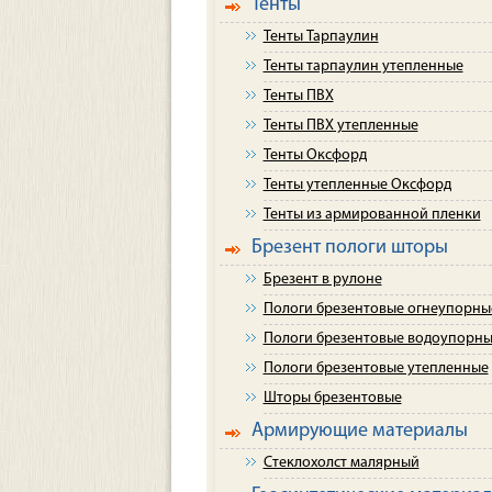
Тенты
Тенты Тарпаулин
Тенты тарпаулин утепленные
Тенты ПВХ
Тенты ПВХ утепленные
Тенты Оксфорд
Тенты утепленные Оксфорд
Тенты из армированной пленки
Брезент пологи шторы
Брезент в рулоне
Пологи брезентовые огнеупорны
Пологи брезентовые водоупорн
Пологи брезентовые утепленные
Шторы брезентовые
Армирующие материалы
Стеклохолст малярный