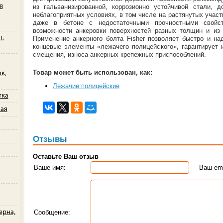
я
из гальванизированной, коррозионно устойчивой стали,
неблагоприятных условиях, в том числе на растянутых участ
даже в бетоне с недостаточными прочностными свойс
возможности анкеровки поверхностей разных толщин и из 
ц,
Применение анкерного болта Fisher позволяет быстро и н
концевые элементы «лежачего полицейского», гарантирует
смещения, износа анкерных крепежных приспособлений.
Товар может быть использован, как:
к,
Лежачие полицейские
тка
ная
Отзывы
Оставьте Ваш отзыв
Ваше имя:
Ваш ema
ерна,
Сообщение: