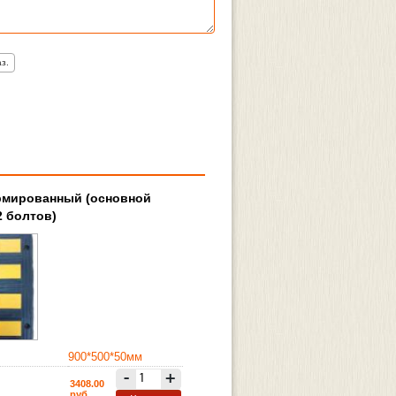
з.
рмированный (основной
2 болтов)
900*500*50мм
-
+
3408.00
руб.