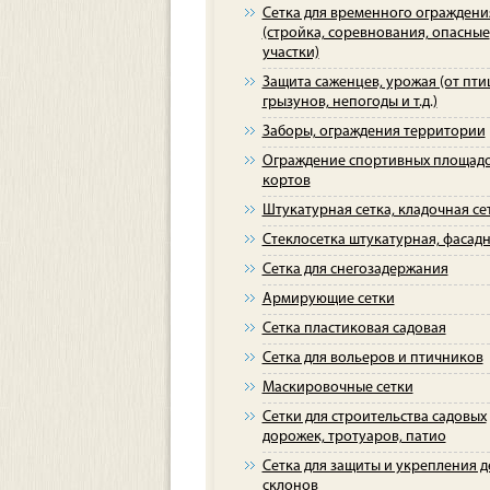
Сетка для временного ограждени
(стройка, соревнования, опасные
участки)
Защита саженцев, урожая (от пти
грызунов, непогоды и т.д.)
Заборы, ограждения территории
Ограждение спортивных площадо
кортов
Штукатурная сетка, кладочная се
Стеклосетка штукатурная, фасад
Сетка для снегозадержания
Армирующие сетки
Сетка пластиковая садовая
Сетка для вольеров и птичников
Маскировочные сетки
Сетки для строительства садовых
дорожек, тротуаров, патио
Сетка для защиты и укрепления д
склонов