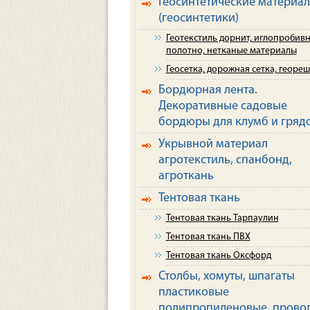
Геосинтетические материа
(геосинтетики)
Геотекстиль дорнит, иглопробив
полотно, нетканые материалы
Геосетка, дорожная сетка, георе
Бордюрная лента.
Декоративные садовые
бордюры для клумб и гряд
Укрывной материал
агротекстиль, спанбонд,
агроткань
Тентовая ткань
Тентовая ткань Тарпаулин
Тентовая ткань ПВХ
Тентовая ткань Оксфорд
Столбы, хомуты, шпагаты
пластиковые
полипропиленовые, прово