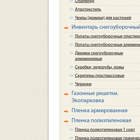
Спанбонд
Агротекстиль
Чехлы (домики) для растений
Инвентарь снегоуборочны
Лопаты снегоуборочные пластик
Лопаты снегоуборочные алюмин
Движки снегоуборочные
алюминиевые
Скребки, ледорубы, ломы
Скреперы пластмассовые
Черенки
Газонные решетки.
Экопарковка
Пленка армированная
Пленка полиэтиленовая
Пленка полиэтиленовая 1 сорт
Пленка полиэтиленовая техниче