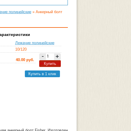
ачие полицейские
» Анкерный болт
арактеристики
Лежачие полицейские
10/120
-
+
40.00
руб.
Купить
Купить в 1 клик
ем анкерный болт Fisher. Изготовлен