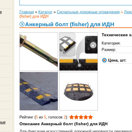
Главная
»
Каталог
»
Сигнальные дорожные ограждения
»
Леж
я
(fisher) для ИДН
Анкерный болт (fisher) для ИДН
Технические х
Категория:
Размер:
Цена, шт:
Рейтинг (
5
из
5
, голосов
2
)
:
ные
Описание Анкерный болт (fisher) для ИДН
Для фиксации искусственной дорожной неровности рекоменду