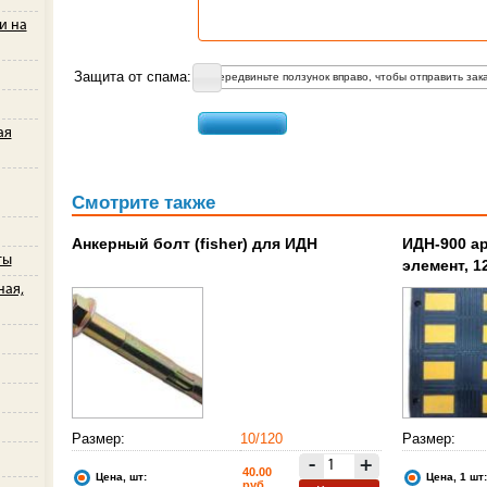
и на
Защита от спама:
Передвиньте ползунок вправо, чтобы отправить зака
ая
Смотрите также
Анкерный болт (fisher) для ИДН
ИДН-900 а
ты
элемент, 1
ная,
Размер:
10/120
Размер:
-
+
40.00
Цена, шт:
Цена, 1 шт:
руб.