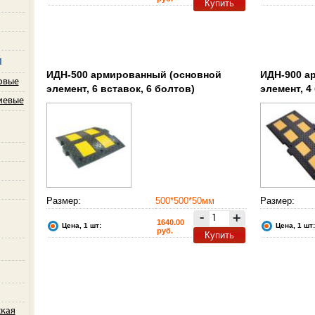
Купить
й
ИДН-500 армированный (основной
ИДН-900 а
овые
элемент, 6 вставок, 6 болтов)
элемент, 4
иевые
Размер:
500*500*50мм
Размер:
-
+
1640.00
Цена, 1 шт:
Цена, 1 шт:
руб.
Купить
ская