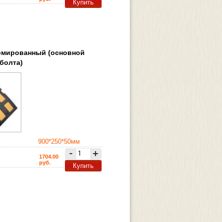
Купить
рмированный (основной
 болта)
900*250*50мм
-
+
1704.00
руб.
Купить