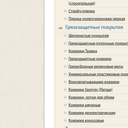
(строительная)
Стрейч-пленка
Пленка полиэтиленовая черная
Грязезащитные покрытия
Щетинистые покрытия
Грязезащитные рулонные покры
Коврики-Травка
Грязезащитные коврики
Грязесборные резиновые маты
Универсальные пластиковые пок
Влаговпитывающие коврики
Коврики Spongy (Лапша)
Коврики, лотки для обуви
Коврики ажурные
Коврики диэлектрические
Коврики кокосовые