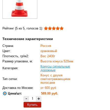
Рейтинг (
5
из
5
, голосов
1
)
:
Технические характеристики
Страна:
Россия
Цвет:
оранжевый
Плотность, гр/м2:
Вес 2400г
Размер упаковки, м:
Высота конуса 520мм
Конусы сигнальные
Категория:
дорожные
Конус с двумя
Тип сетки:
светоотражающими
полосами
Доставка по Москве:
от 600 руб
Цена/шт:
589.00
руб.
-
+
Купить