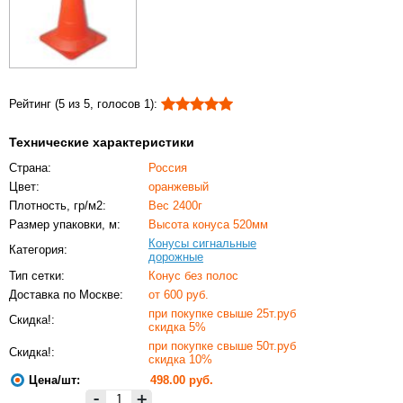
Рейтинг (
5
из
5
, голосов
1
)
:
Технические характеристики
Страна:
Россия
Цвет:
оранжевый
Плотность, гр/м2:
Вес 2400г
Размер упаковки, м:
Высота конуса 520мм
Конусы сигнальные
Категория:
дорожные
Тип сетки:
Конус без полос
Доставка по Москве:
от 600 руб.
при покупке свыше 25т.руб
Скидка!:
скидка 5%
при покупке свыше 50т.руб
Скидка!:
скидка 10%
Цена/шт:
498.00
руб.
-
+