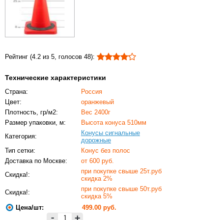
Рейтинг (
4.2
из
5
, голосов
48
)
:
Технические характеристики
Страна:
Россия
Цвет:
оранжевый
Плотность, гр/м2:
Вес 2400г
Размер упаковки, м:
Высота конуса 510мм
Конусы сигнальные
Категория:
дорожные
Тип сетки:
Конус без полос
Доставка по Москве:
от 600 руб.
при покупке свыше 25т.руб
Скидка!:
скидка 2%
при покупке свыше 50т.руб
Скидка!:
скидка 5%
Цена/шт:
499.00
руб.
-
+